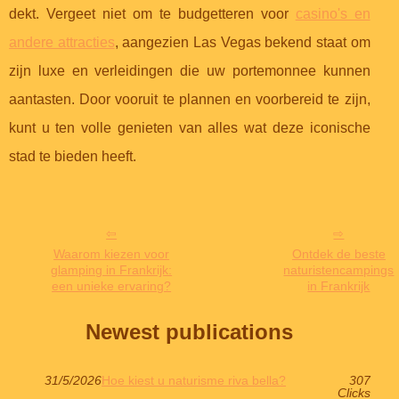
dekt. Vergeet niet om te budgetteren voor
casino's en
andere attracties
, aangezien Las Vegas bekend staat om
zijn luxe en verleidingen die uw portemonnee kunnen
aantasten. Door vooruit te plannen en voorbereid te zijn,
kunt u ten volle genieten van alles wat deze iconische
stad te bieden heeft.
Waarom kiezen voor
Ontdek de beste
glamping in Frankrijk:
naturistencampings
een unieke ervaring?
in Frankrijk
Newest publications
31/5/2026
Hoe kiest u naturisme riva bella?
307
Clicks