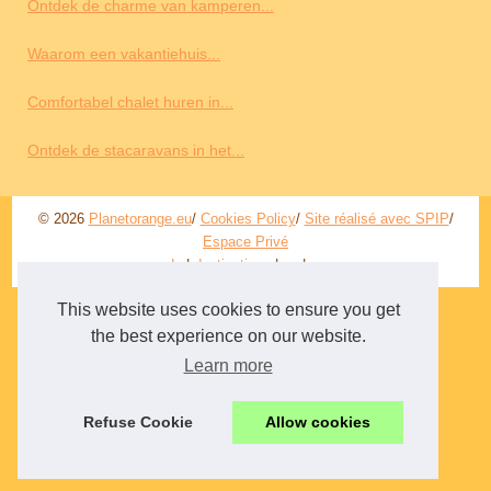
Ontdek de charme van kamperen...
Waarom een ​​vakantiehuis...
Comfortabel chalet huren in...
Ontdek de stacaravans in het...
© 2026
Planetorange.eu
/
Cookies Policy
/
Site réalisé avec SPIP
/
Espace Privé
de
|
destinations
|
en
|
es
This website uses cookies to ensure you get
the best experience on our website.
Learn more
Refuse Cookie
Allow cookies