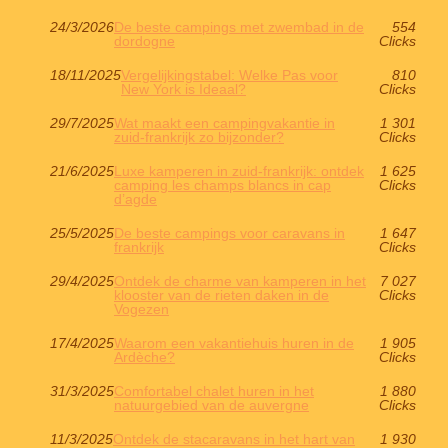
24/3/2026
De beste campings met zwembad in de
554
dordogne
Clicks
18/11/2025
Vergelijkingstabel: Welke Pas voor
810
New York is Ideaal?
Clicks
29/7/2025
Wat maakt een campingvakantie in
1 301
zuid-frankrijk zo bijzonder?
Clicks
21/6/2025
Luxe kamperen in zuid-frankrijk: ontdek
1 625
camping les champs blancs in cap
Clicks
d’agde
25/5/2025
De beste campings voor caravans in
1 647
frankrijk
Clicks
29/4/2025
Ontdek de charme van kamperen in het
7 027
klooster van de rieten daken in de
Clicks
Vogezen
17/4/2025
Waarom een ​​vakantiehuis huren in de
1 905
Ardèche?
Clicks
31/3/2025
Comfortabel chalet huren in het
1 880
natuurgebied van de auvergne
Clicks
11/3/2025
Ontdek de stacaravans in het hart van
1 930