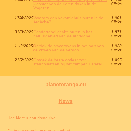
klooster van de rieten daken in de
Clicks
Vogezen
17/4/2025
Waarom een ​​vakantiehuis huren in de
1 901
Ardèche?
Clicks
31/3/2025
Comfortabel chalet huren in het
1 871
natuurgebied van de auvergne
Clicks
11/3/2025
Ontdek de stacaravans in het hart van
1 928
de kloven van de Verdon
Clicks
21/2/2025
Ontdek de beste opties voor
1 955
staanplaatsen bij het campen Esterel
Clicks
planetorange.eu
News
Hoe kiest u naturisme riva...
De beste campings met zwembad...