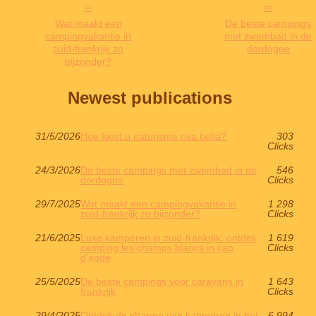
Wat maakt een
De beste campings
campingvakantie in
met zwembad in de
zuid-frankrijk zo
dordogne
bijzonder?
Newest publications
31/5/2026
Hoe kiest u naturisme riva bella?
303
Clicks
24/3/2026
De beste campings met zwembad in de
546
dordogne
Clicks
29/7/2025
Wat maakt een campingvakantie in
1 298
zuid-frankrijk zo bijzonder?
Clicks
21/6/2025
Luxe kamperen in zuid-frankrijk: ontdek
1 619
camping les champs blancs in cap
Clicks
d’agde
25/5/2025
De beste campings voor caravans in
1 643
frankrijk
Clicks
29/4/2025
Ontdek de charme van kamperen in het
6 994