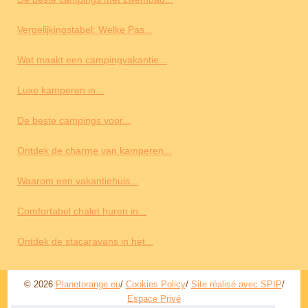
Vergelijkingstabel: Welke Pas...
Wat maakt een campingvakantie...
Luxe kamperen in...
De beste campings voor...
Ontdek de charme van kamperen...
Waarom een ​​vakantiehuis...
Comfortabel chalet huren in...
Ontdek de stacaravans in het...
© 2026
Planetorange.eu
/
Cookies Policy
/
Site réalisé avec SPIP
/
Espace Privé