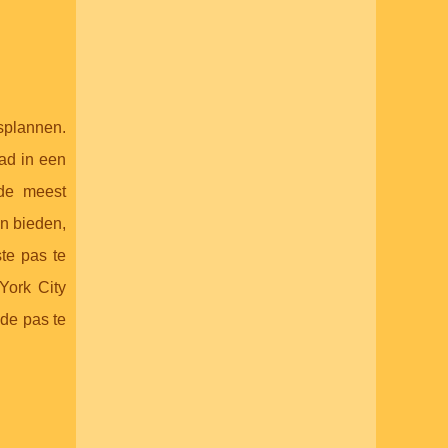
splannen.
tad in een
 de meest
n bieden,
te pas te
York City
 de pas te